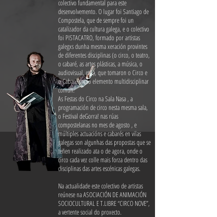
colectivo fundamental para este
desenvolvemento. O lugar foi Santiago de
Compostela, que de sempre foi un
catalizador da cultura galega, e o colectivo
foi PISTACATRO, formado por artistas
galegxs dunha mesma xeración provintes
de diferentes disciplinas (o circo, o teatro,
o cabaré, as artes plásticas, a música, o
audiovisual, etc.), que tomaron o Circo e
o Cabaré como elemento multidisciplinar
común.
As Festas do Circo na Sala Nasa , a
programación de circo nesta mesma sala,
o Festival deGorra! nas rúas
compostelanas no mes de agosto , e
múltiples actuacións e cabarés en vilas
galegas son algunhas das propostas que se
teñen realizado ata o de agora, onde o
circo cada vez colle mais forza dentro das
disciplinas das artes escénicas galegas.
Na actualidade este colectivo de artistas
reúnese na ASOCIACIÓN DE ANIMACIÓN
SOCIOCULTURAL E T.LIBRE “CIRCO NOVE”,
a vertente social do proxecto.