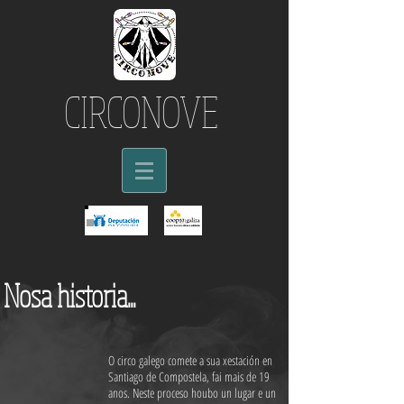
CIRCONOVE
Nosa historia...
O circo galego comete a sua xestación en
Santiago de Compostela, fai mais de 19
anos. Neste proceso houbo un lugar e un