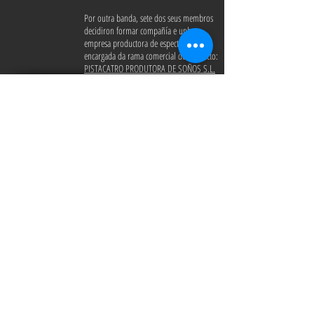
Por outra banda, sete dos seus membros
decidiron formar compañía e unha
empresa productora de espectáculos,
encargada da rama comercial do proxecto:
PISTACATRO PRODUTORA DE SOÑOS S.L.
CircoNove
circonove@gmail.com
Teléfonos: Info Xeral:
681 60 62 72
/ Oficina:
644 74 71 51
Horario de atención : Luns a Venres: 10:00 H-
14:00 H