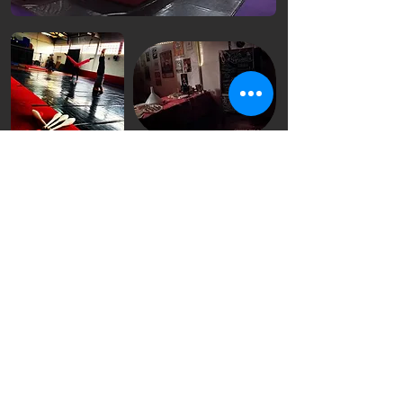
CircoNove
circonove@gmail.com
Teléfonos: Info Xeral:
681 60 62 72
/ Oficina:
644 74 71 51
Horario de atención : Luns a Venres: 10:00 H-