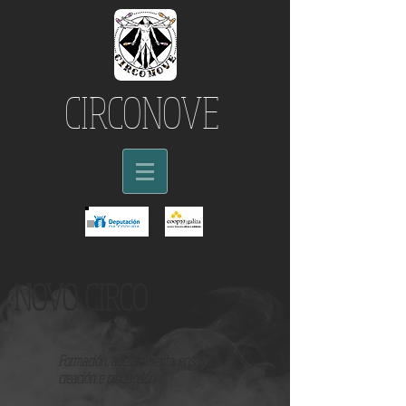
CIRCONOVE
NOVO CIRCO
Formación, adestramento, ensaios,
creación e producción